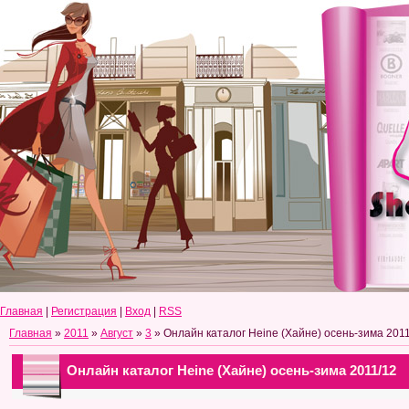
Главная
|
Регистрация
|
Вход
|
RSS
Главная
»
2011
»
Август
»
3
» Онлайн каталог Heine (Хайне) осень-зима 201
Онлайн каталог Heine (Хайне) осень-зима 2011/12