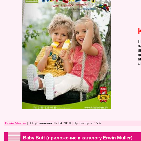
П
о
и
д
а
с
Erwin Mueller
| | Опубликовано:
02.04.2010
| Просмотров: 1532
Baby Butt (приложение к каталогу Erwin Muller)