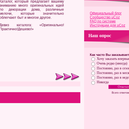
Каталог, который предлагает вашему
вниманию много оригинальных идей
по декорации дома, различные
Официальный блог
мелочи, которые значительно
Сообщество uCoz
облегчают быт и многое другое.
FAQ по системе
Девиз каталога: «Оригинально!
Инструкции для uCoz
Практично!Дешево!»
Наш опрос
Как часто Вы заказывае
Хочу заказать впервы
Очень редко (иногда)
Постоянно, раз в сезо
Постоянно, раз в мес
Постоянно, раз в нед
Никогда
Всего ответо