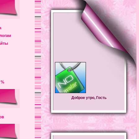
а
логам
айты
 %
Доброе утро, Гость
ов