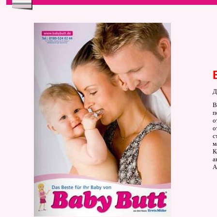
Д
В
п
о
о
с
м
К
а
А