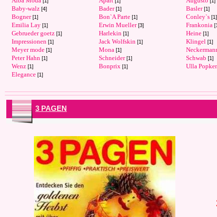
Alba Moda
Apart
Augusto
[1]
[1]
[1]
Baby-walz
Bader
Basler
[4]
[1]
[1]
Bogner
Bon`A Parte
Conley`s
[1]
[1]
[1]
Emilia Lay
Erwin Mueller
Frankonia
[1]
[3]
[
Gebrueder goetz
Harlekin
Heine
[1]
[1]
[1]
Impressionen
Jack Wolfskin
Klingel
[1]
[1]
[1]
Meyer mode
Mona
Neckerman
[1]
[1]
Peter Hahn
Schneider
Schwab
[1]
[1]
[1]
Wenz
Bonprix
Ulla Popke
[1]
[1]
Elegance
[1]
3 PAGEN