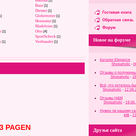
Babista
[1]
Baur
[1]
Diemer
[1]
Гостевая книга
Globetrotter
1]
[1]
Обратная связь
Hessnatur
[1]
Madeleine
[1]
Форум
n
Otto
[1]
[4]
SportScheck
[1]
Новое на форуме
n
Vertbaudet
[1]
[1]
Каталог Elegance
Shopaholic
-
0
Отзывы о полученны
Shopaholic
-
2
Всё, что хотелось б
Shopaholic
-
12.09
Отзывы H&M
Shopaholic
-
19.06
Нужен ли нашему са
kitti
-
2
3 PAGEN
Друзья сайта