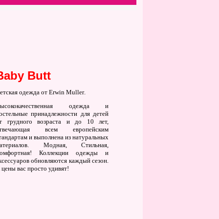
Baby Butt
етская одежда от
Erwin
Muller
.
ысококачественная одежда и
остельные принадлежности для детей
т грудного возраста и до 10 лет,
твечающая всем европейским
тандартам и выполнена из натуральных
атериалов. Модная, Стильная,
омфортная! Коллекции одежды и
ксессуаров обновляются каждый сезон.
 цены вас просто удивят!