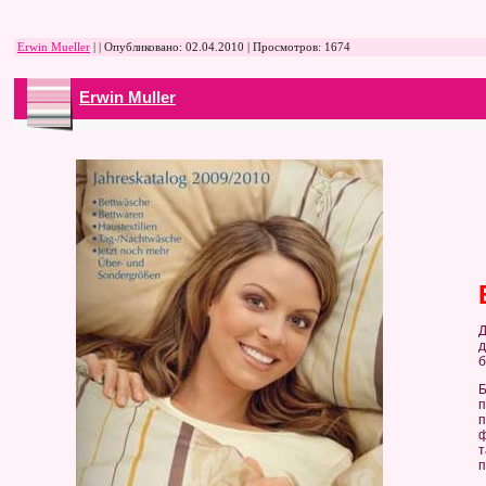
Erwin Mueller
| | Опубликовано:
02.04.2010
| Просмотров: 1674
Erwin Muller
Д
д
б
п
т
п