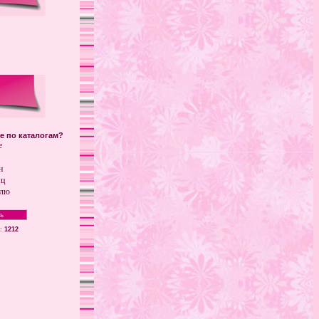
те по каталогам?
е
н
яц
елю
в:
1212