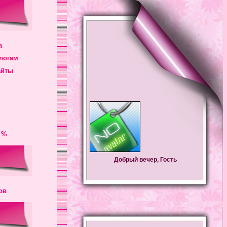
а
логам
айты
 %
Добрый вечер, Гость
ов