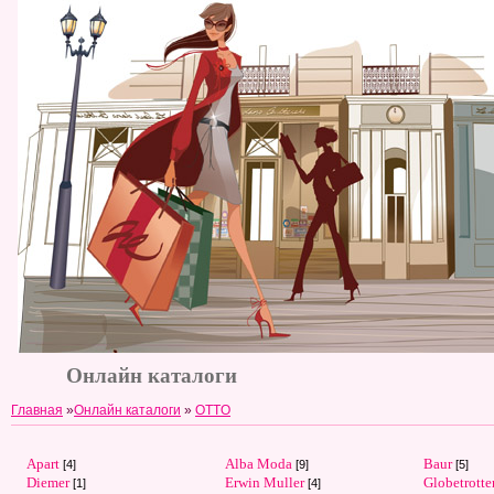
Онлайн каталоги
Главная
»
Онлайн каталоги
»
OTTO
Apart
Alba Moda
Baur
[4]
[9]
[5]
Diemer
Erwin Muller
Globetrotte
[1]
[4]