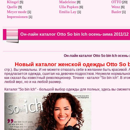
Klingel
Madeleine
OTTO
[5]
[8]
[20]
Quelle
Ulla Popken
Wenz
[9]
[6]
[6]
Meyer mode
Emilia Lay
Basler
[1]
[1]
[1]
Impressionen
[1]
Он-лайн каталог Otto So bin Ich осень-зима 2011/12
Он-лайн каталог Otto So bin Ich осень
Новый каталог женской одежды Otto So bi
стр.). Вы уникальны. И не можете отказать себе в желании быть красивой. 
предлагается одежда, сшитая на девочек-подростков. Неужели нормальной
как сказал бы известный революционер. Точнее - каталог "So bin ich". В эт
любой вкус, но и на любой размер.
Каталог "So bin Ich" - большой выбор одежды для полных, здесь вы сможет