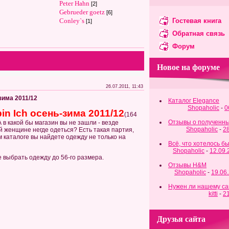
Peter Hahn
[2]
Gebrueder goetz
[6]
Conley`s
Гостевая книга
[1]
Обратная связь
Форум
Новое на форуме
26.07.2011, 11:43
-зима 2011/12
Каталог Elegance
Shopaholic
-
0
n Ich осень-зима 2011/12
(164
Отзывы о полученны
А в какой бы магазин вы не зашли - везде
Shopaholic
-
2
 женщине негде одеться? Есть такая партия,
ом каталоге вы найдете одежду не только на
Всё, что хотелось б
Shopaholic
-
12.09
е выбрать одежду до 56-го размера.
Отзывы H&M
Shopaholic
-
19.06
Нужен ли нашему са
kitti
-
2
Друзья сайта